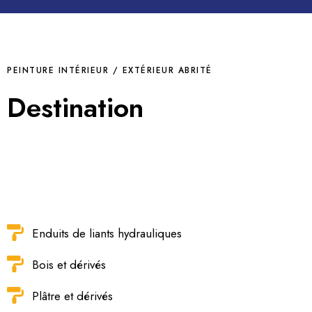
PEINTURE INTÉRIEUR / EXTÉRIEUR ABRITÉ
Destination
Glyceromat est une peinture architecturale à huile
recommandée en usage intérieur et en extérieur
abrité.
Enduits de liants hydrauliques
Bois et dérivés
Plâtre et dérivés